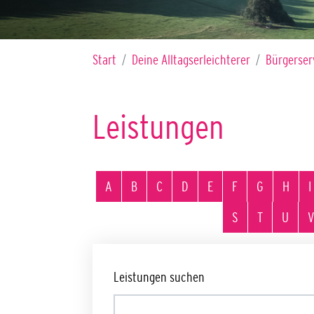
Sie sind hier:
Start
Deine Alltagserleichterer
Bürgerser
Leistungen
Alphabetisches Register überspringen
A
B
C
D
E
F
G
H
I
S
T
U
V
Leistungen suchen