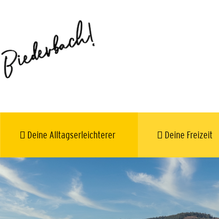
Deine Alltagserleichterer
Deine Freizeit