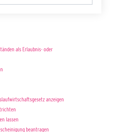
änden als Erlaubnis- oder
en
islaufwirtschaftsgesetz anzeigen
trichten
en lassen
escheinigung beantragen