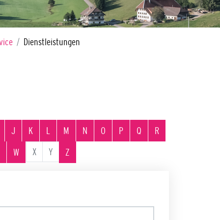
vice
Dienstleistungen
J
K
L
M
N
O
P
Q
R
X
Y
W
Z