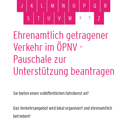
J
K
L
M
N
O
P
Q
R
X
Y
S
T
U
V
W
Z
Ehrenamtlich getragener
Verkehr im ÖPNV -
Pauschale zur
Unterstützung beantragen
Sie bieten einen vollöffentlichen Fahrdienst an?
Das Verkehrsangebot wird lokal organisiert und ehrenamtlich
betrieben?