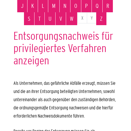
J
K
L
M
N
O
P
Q
R
X
Y
S
T
U
V
W
Z
Entsorgungsnachweis für
privilegiertes Verfahren
anzeigen
Als Unternehmen, das gefährliche Abfälle erzeugt, müssen Sie
und die an ihrer Entsorgung beteiligten Unternehmen, sowohl
untereinander als auch gegenüber den zuständigen Behörden,
die ordnungsgemäße Entsorgung nachweisen und die hierfür
erforderlichen Nachweisdokumente führen.