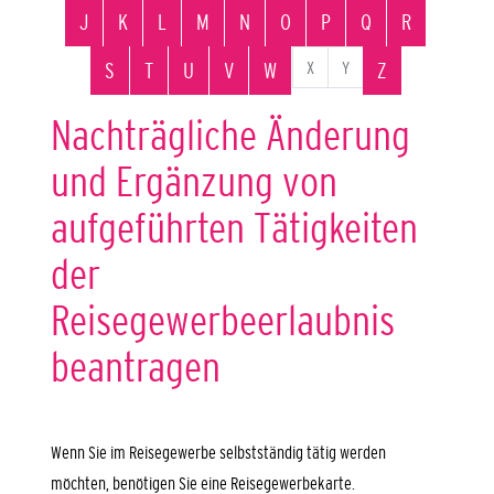
J
K
L
M
N
O
P
Q
R
X
Y
S
T
U
V
W
Z
Nachträgliche Änderung
und Ergänzung von
aufgeführten Tätigkeiten
der
Reisegewerbeerlaubnis
beantragen
Wenn Sie im Reisegewerbe selbstständig tätig werden
möchten, benötigen Sie eine Reisegewerbekarte.