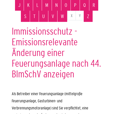
J
K
L
M
N
O
P
Q
R
X
Y
S
T
U
V
W
Z
Immissionsschutz -
Emissionsrelevante
Änderung einer
Feuerungsanlage nach 44.
BImSchV anzeigen
Als Betreiber einer Feuerungsanlage (mittelgroße
Feuerungsanlage, Gasturbinen- und
Verbrennungsmotoranlage) sind Sie verpflichtet, eine