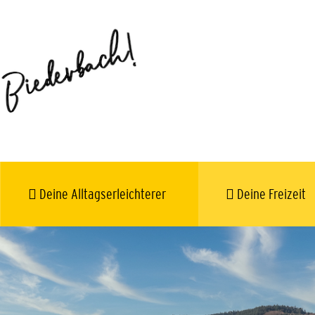
Deine Alltagserleichterer
Deine Freizeit