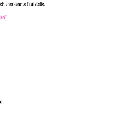
ich anerkannte Prüfstelle.
gen]
l.