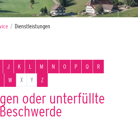
vice
Dienstleistungen
J
K
L
M
N
O
P
Q
R
X
Y
W
Z
gen oder unterfüllte
 Beschwerde