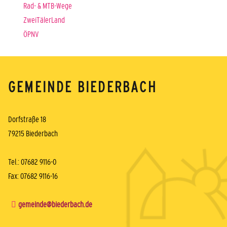
Rad- & MTB-Wege
ZweiTälerLand
ÖPNV
GEMEINDE BIEDERBACH
Dorfstraße 18
79215 Biederbach
Tel.: 07682 9116-0
Fax: 07682 9116-16
gemeinde@biederbach.de