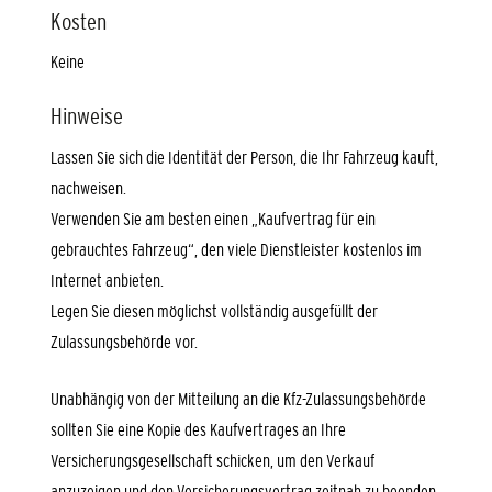
Kosten
Keine
Hinweise
Lassen Sie sich die Identität de
r Person, die Ihr Fahrzeug kauft
,
nachweisen.
Verwenden Sie am besten einen „Kaufvertrag für ein
gebrauchtes Fahrzeug“, den viele Dienstleister kostenlos im
Internet anbieten.
Legen Sie diesen möglichst vollständig ausg
e
füllt der
Zulassungsbehörde vor.
Unabhängig von der Mitteilung an die Kfz-Zulassungsbehörde
sol
l
ten Sie eine Kopie des Kaufvertrages an Ihre
Versicherungsgesel
l
schaft schicken, um den Ver
kauf
anzuzeigen und den Ver
sich
e
rungsvertrag
zeitnah
zu beenden
,