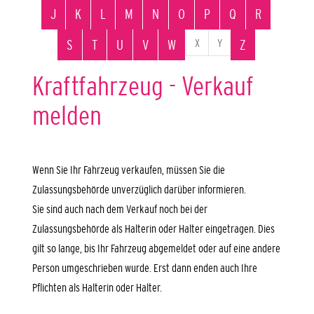
J
K
L
M
N
O
P
Q
R
X
Y
S
T
U
V
W
Z
Kraftfahrzeug - Verkauf
melden
Wenn Sie Ihr Fahrzeug verkaufen, müssen Sie die
Zulassungsbehörde unverzüglich darüber informieren.
Sie sind auch nach dem Verkauf noch bei der
Zulassungsbehörde als Halterin oder Halter eingetragen. Dies
gilt so lange, bis Ihr Fahrzeug abgemeldet oder auf eine andere
Person umgeschrieben wurde. Erst dann enden auch Ihre
Pflichten als Halterin oder Halter.