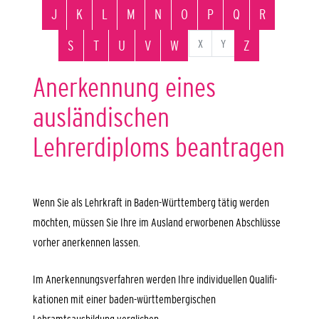
J
K
L
M
N
O
P
Q
R
X
Y
S
T
U
V
W
Z
Anerkennung eines
ausländischen
Lehrerdiploms beantragen
Wenn Sie als Lehrkraft in Baden-Württemberg tätig werden
möchten, müssen Sie Ihre im Ausland erworbenen Abschlüsse
vorher anerkennen lassen.
Im Anerkennungsverfahren werden Ihre individuellen Qualifi­
kationen mit einer baden-württembergischen