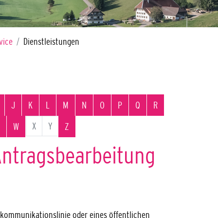
vice
Dienstleistungen
J
K
L
M
N
O
P
Q
R
X
Y
W
Z
 Antragsbearbeitung
ekommunikationslinie oder eines öffentlichen