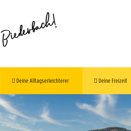
Deine Alltagserleichterer
Deine Freizeit