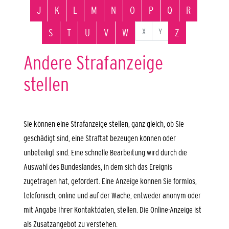
J
K
L
M
N
O
P
Q
R
X
Y
S
T
U
V
W
Z
Andere Strafanzeige
stellen
Sie können eine Strafanzeige stellen, ganz gleich, ob Sie
geschädigt sind, eine Straftat bezeugen können oder
unbeteiligt sind. Eine schnelle Bearbeitung wird durch die
Auswahl des Bundeslandes, in dem sich das Ereignis
zugetragen hat, gefördert. Eine Anzeige können Sie formlos,
telefonisch, online und auf der Wache, entweder anonym oder
mit Angabe Ihrer Kontaktdaten, stellen. Die Online-Anzeige ist
als Zusatzangebot zu verstehen.