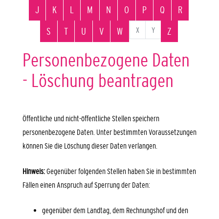
J
K
L
M
N
O
P
Q
R
X
Y
S
T
U
V
W
Z
Personenbezogene Daten
- Löschung beantragen
Öffentliche und nicht-öffentliche Stellen speichern
personenbezogene Daten. Unter bestimmten Voraussetzungen
können Sie die Löschung dieser Daten verlangen.
Hinweis:
Gegenüber folgenden Stellen haben Sie in bestimmten
Fällen einen Anspruch auf Sperrung der Daten:
gegenüber dem Landtag, dem Rechnungshof und den