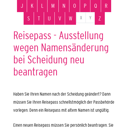
J
K
L
M
N
O
P
Q
R
X
Y
S
T
U
V
W
Z
Reisepass - Ausstellung
wegen Namensänderung
bei Scheidung neu
beantragen
Haben Sie Ihren Namen nach der Scheidung geändert? Dann
müssen Sie Ihren Reisepass schnellstmöglich der Passbehörde
vorlegen. Denn ein Reisepass mit altem Namen ist ungültig.
Einen neuen Reisepass müssen Sie persönlich beantragen. Sie