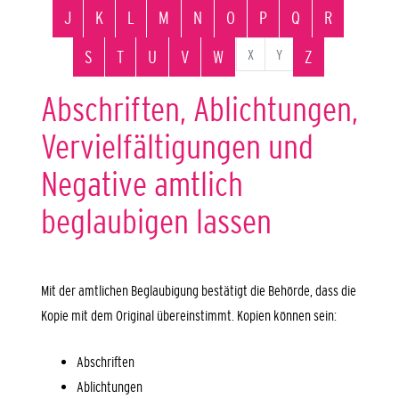
J
K
L
M
N
O
P
Q
R
X
Y
S
T
U
V
W
Z
Abschriften, Ablichtungen,
Vervielfältigungen und
Negative amtlich
beglaubigen lassen
Mit der amtlichen Beglaubigung bestätigt die Behörde, dass die
Kopie mit dem Original übereinstimmt.
Kopien können sein:
Abschriften
Ablichtungen