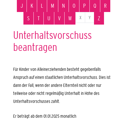
J
K
L
M
N
O
P
Q
R
X
Y
S
T
U
V
W
Z
Unterhaltsvorschuss
beantragen
Für Kinder von Alleinerziehenden besteht gegebenfalls
Anspruch auf einen staatlichen Unterhaltsvorschuss. Dies ist
dann der Fall, wenn
der andere Elternteil nicht oder nur
teilweise oder nicht regelmäßig Unterhalt in Höhe des
Unterhaltsvorschusses zahlt.
Er beträgt ab dem 01.01.2025 monatlich