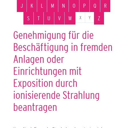
J
K
L
M
N
O
P
Q
R
X
Y
S
T
U
V
W
Z
Genehmigung für die
Beschäftigung in fremden
Anlagen oder
Einrichtungen mit
Exposition durch
ionisierende Strahlung
beantragen