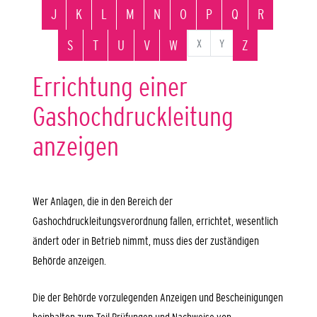
J
K
L
M
N
O
P
Q
R
X
Y
S
T
U
V
W
Z
Errichtung einer
Gashochdruckleitung
anzeigen
Wer Anlagen, die in den Bereich der
Gashochdruckleitungsverordnung fallen, errichtet, wesentlich
ändert oder in Betrieb nimmt, muss dies der zuständigen
Behörde anzeigen.
Die der Behörde vorzulegenden Anzeigen und Bescheinigungen