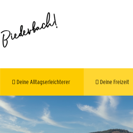
Deine Alltagserleichterer
Deine Freizeit