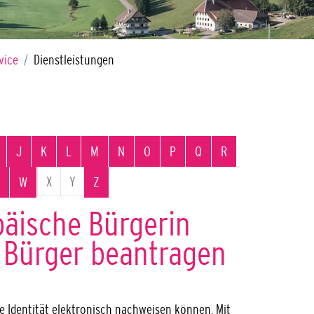
vice
Dienstleistungen
J
K
L
M
N
O
P
Q
R
X
Y
W
Z
päische Bürgerin
 Bürger beantragen
hre Identität elektronisch nachweisen können. Mit