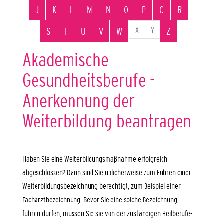
J
K
L
M
N
O
P
Q
R
X
Y
S
T
U
V
W
Z
Akademische
Gesundheitsberufe -
Anerkennung der
Weiterbildung beantragen
Haben Sie eine Weiterbildungsmaßnahme erfolgreich
abgeschlossen? Dann sind Sie üblicherweise zum Führen einer
Weiterbildungsbezeichnung berechtigt, zum Beispiel einer
Facharztbezeichnung. Bevor Sie eine solche Bezeichnung
führen dürfen, müssen Sie sie von der zuständigen Heilberufe-