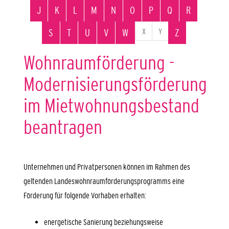
J
K
L
M
N
O
P
Q
R
X
Y
S
T
U
V
W
Z
Wohnraumförderung -
Modernisierungsförderung
im Mietwohnungsbestand
beantragen
Unternehmen und Privatpersonen können im Rahmen des
geltenden Landeswohnraumförderungsprogramms eine
Förderung für folgende Vorhaben erhalten:
energetische Sanierung beziehungsweise