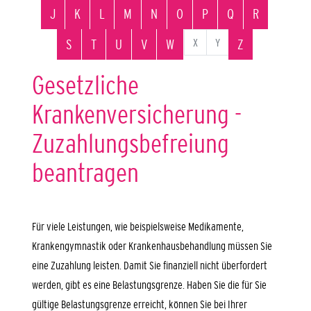
J
K
L
M
N
O
P
Q
R
X
Y
S
T
U
V
W
Z
Gesetzliche
Krankenversicherung -
Zuzahlungsbefreiung
beantragen
Für viele Leistungen, wie beispielsweise Medikamente,
Krankengymnastik oder Krankenhausbehandlung müssen Sie
eine Zuzahlung leisten. Damit Sie finanziell nicht überfordert
werden, gibt es eine Belastungsgrenze.
Haben Sie die für Sie
gültige Belastungsgrenze erreicht, können Sie bei Ihrer