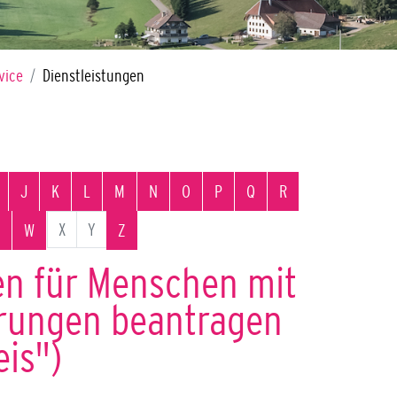
vice
Dienstleistungen
J
K
L
M
N
O
P
Q
R
X
Y
W
Z
en für Menschen mit
rungen beantragen
is")