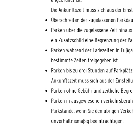
Die Ankunftszeit muss sich aus der Eins
Überschreiten der zugelassenen Parkdau
Parken über die zugelassene Zeit hinaus 
ein Zusatzschild eine B
e
grenzung der Pa
Parken während der Ladezeiten in Fußgä
bestimmte Zeiten freig
e
geben ist
Parken bis zu drei Stunden auf Parkplät
Ankunftszeit muss sich aus der Einstell
Parken ohne Gebühr und zeitliche Begr
Parken in ausgewiesenen verkehrsberuh
Parkstände, wenn Sie den ü
b
rigen Verke
u
n
verhältnismäßig beeinträchtigen.