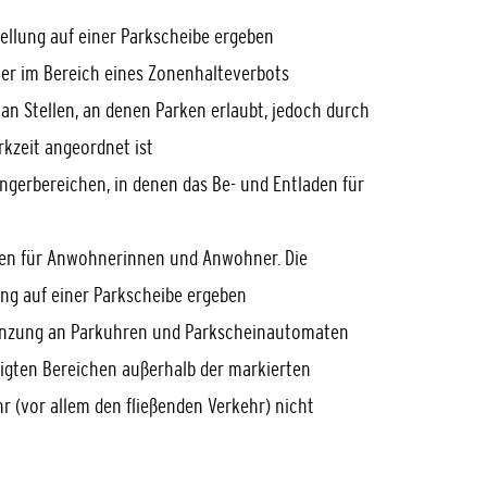
tellung auf einer Parkscheibe ergeben
er im Bereich e
i
nes Zonenhalteverbots
an Stellen, an d
e
nen Parken erlaubt, jedoch durch
rkzeit angeordnet ist
ngerbereichen, in denen das Be- und Entladen für
zen für Anwohn
e
rinnen und Anwohner. Die
ung auf einer Parkscheibe ergeben
enzung an Parku
h
ren und Parkscheinautomaten
igten Bereichen außerhalb der markierten
hr (vor allem den fließenden Verkehr) nicht