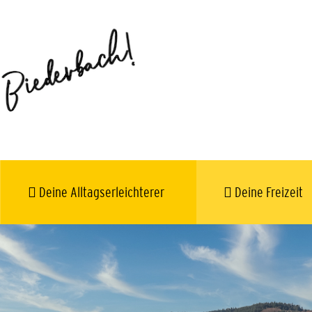
Deine Alltagserleichterer
Deine Freizeit