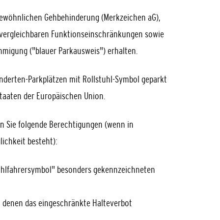
ewöhnlichen Gehbehinderung (Merkzeichen aG),
t vergleichbaren Funktionseinschränkungen sowie
igung ("blauer Parkausweis") erhalten.
nderten-Parkplätzen mit Rollstuhl-Symbol geparkt
 Staaten der Europäischen Union.
n Sie folgende B
e
rechtigungen (wenn in
ichkeit besteht):
tuhlfahrersymbol" besonders gekennzeichneten
n denen das eing
e
schränkte Halteverbot