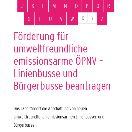
J
K
L
M
N
O
P
Q
R
X
Y
S
T
U
V
W
Z
Förderung für
umweltfreundliche
emissionsarme ÖPNV –
Linienbusse und
Bürgerbusse beantragen
Das Land fördert die
Anschaffung
von neuen
umweltfreundlichen emissionsarmen Linienbussen und
Bürgerbussen.