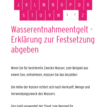
J
K
L
M
N
O
P
Q
R
X
Y
S
T
U
V
W
Z
Wasserentnahmeentgelt -
Erklärung zur Festsetzung
abgeben
Wenn Sie für bestimmte Zwecke Wasser
, zum Beispiel aus
einem See,
entnehmen, müssen Sie das bezahlen.
Die Höhe der Kosten richtet sich nach Herkunft, Menge und
Verwendungszweck des Wassers.
Das Geld verwendet der Staat zum Beispiel für