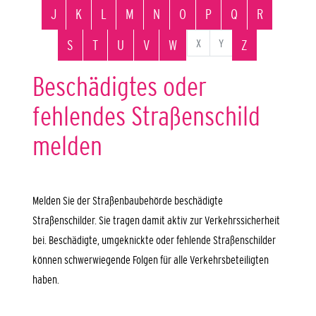
J
K
L
M
N
O
P
Q
R
X
Y
S
T
U
V
W
Z
Beschädigtes oder
fehlendes Straßenschild
melden
Melden Sie der Straßenbaubehörde beschädigte
Straßenschilder.
Sie tragen damit aktiv zur Verkehrssicherheit
bei. Beschädigte, umgeknickte oder fehlende Straßenschilder
können schwerwiegende Folgen für alle Verkehrsbeteiligten
haben.