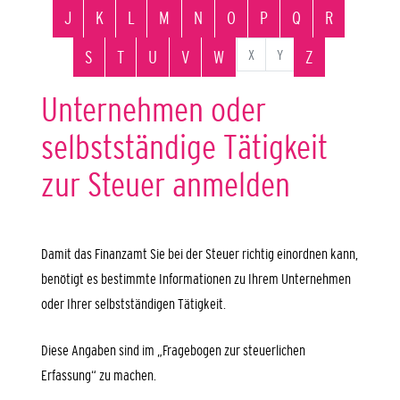
J
K
L
M
N
O
P
Q
R
X
Y
S
T
U
V
W
Z
Unternehmen oder
selbstständige Tätigkeit
zur Steuer anmelden
Damit das Finanzamt Sie bei der Steuer richtig einordnen kann,
benötigt es bestimmte Informationen zu Ihrem Unternehmen
oder Ihrer selbstständigen Tätigkeit.
Diese Angaben sind im „Fragebogen zur steuerlichen
Erfassung“ zu machen.