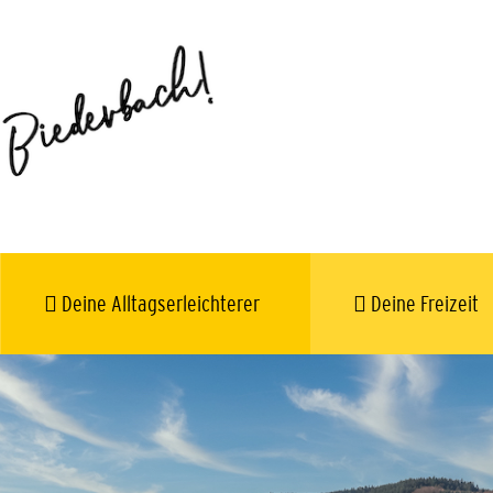
Deine Alltagserleichterer
Deine Freizeit