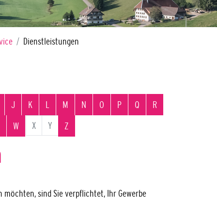
vice
Dienstleistungen
J
K
L
M
N
O
P
Q
R
X
Y
W
Z
n
 möchten, sind Sie verpflichtet, Ihr Gewerbe