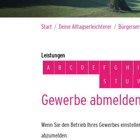
Sie sind hier:
Start
Deine Alltagserleichterer
Bürgerser
Leistungen
Alphabetisches Register überspringen
A
B
C
D
E
F
G
H
I
S
T
U
V
Gewerbe abmelde
Wenn Sie den Betrieb Ihres Gewerbes einstellen
abzumelden.