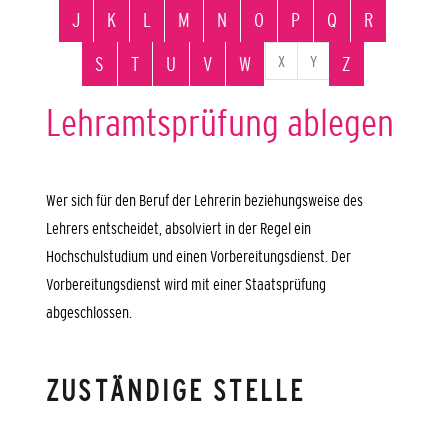
J
K
L
M
N
O
P
Q
R
X
Y
S
T
U
V
W
Z
Lehramtsprüfung ablegen
Wer sich für den Beruf der Lehrerin beziehungsweise des
Lehrers entscheidet, absolviert in der Regel ein
Hochschulstudium und einen Vorbereitungsdienst. Der
Vorbereitungsdienst wird mit einer Staatsprüfung
abgeschlossen.
ZUSTÄNDIGE STELLE