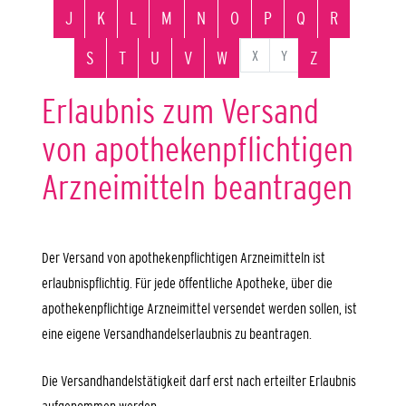
J
K
L
M
N
O
P
Q
R
X
Y
S
T
U
V
W
Z
Erlaubnis zum Versand
von apothekenpflichtigen
Arzneimitteln beantragen
Der Versand von apothekenpflichtigen Arzneimitteln ist
erlaubnispflichtig. Für jede öffentliche Apotheke, über die
apothekenpflichtige Arzneimittel versendet werden sollen, ist
eine eigene Versandhandelserlaubnis zu beantragen.
Die Versandhandelstätigkeit darf erst nach erteilter Erlaubnis