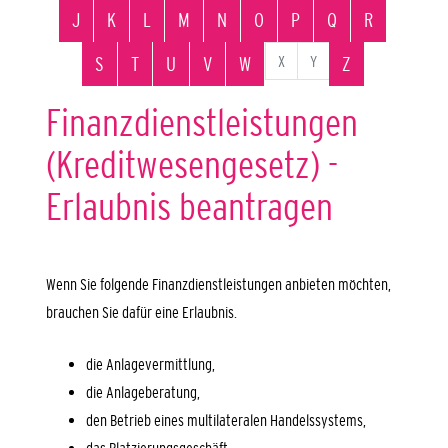
J
K
L
M
N
O
P
Q
R
X
Y
S
T
U
V
W
Z
Finanzdienstleistungen
(Kreditwesengesetz) -
Erlaubnis beantragen
Wenn Sie folgende Finanzdienstleistungen anbieten möchten,
brauchen Sie dafür eine Erlaubnis.
die Anlagevermittlung,
die Anlageberatung,
den Betrieb eines multilateralen Handelssystems,