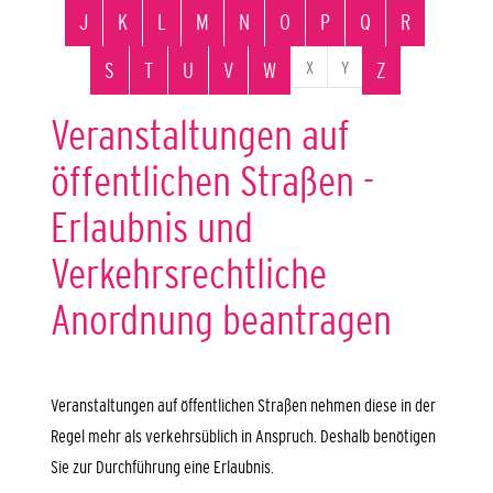
J
K
L
M
N
O
P
Q
R
X
Y
S
T
U
V
W
Z
Veranstaltungen auf
öffentlichen Straßen -
Erlaubnis und
Verkehrsrechtliche
Anordnung beantragen
Veranstaltungen auf öffentlichen Straßen nehmen diese in der
Regel mehr als verkehrsüblich in Anspruch. Deshalb benötigen
Sie zur Durchführung eine Erlaubnis.