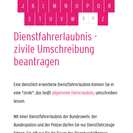
J
K
L
M
N
O
P
Q
R
X
Y
S
T
U
V
W
Z
Dienstfahrerlaubnis -
zivile Umschreibung
beantragen
Eine dienstlich erworbene Dienstfahrerlaubnis können Sie in
eine "zivile", das heißt
allgemeine Fahrerlaubnis
, umschreiben
lassen.
Mit einer Dienstfahrerlaubnis der Bundeswehr, der
Bundespolizei und der Polizei dürfen Sie nur Dienstfahrzeuge