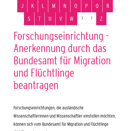
J
K
L
M
N
O
P
Q
R
X
Y
S
T
U
V
W
Z
Forschungseinrichtung -
Anerkennung durch das
Bundesamt für Migration
und Flüchtlinge
beantragen
Forschungseinrichtungen, die ausländische
Wissenschaftlerinnen und Wissenschaftler einstellen möchten,
können sich vom Bundesamt für Migration und Flüchtlinge