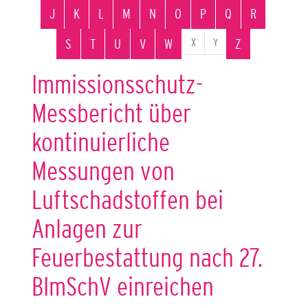
J
K
L
M
N
O
P
Q
R
X
Y
S
T
U
V
W
Z
Immissionsschutz-
Messbericht über
kontinuierliche
Messungen von
Luftschadstoffen bei
Anlagen zur
Feuerbestattung nach 27.
BImSchV einreichen