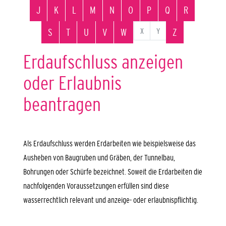
J
K
L
M
N
O
P
Q
R
X
Y
S
T
U
V
W
Z
Erdaufschluss anzeigen
oder Erlaubnis
beantragen
Als Erdaufschluss werden Erdarbeiten wie beispielsweise das
Ausheben von Baugruben und Gräben, der Tunnelbau,
Bohrungen oder Schürfe bezeichnet. Soweit die Erdarbeiten die
nachfolgenden Voraussetzungen erfüllen sind diese
wasserrechtlich relevant und anzeige- oder erlaubnispflichtig.