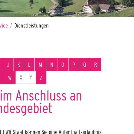
vice
Dienstleistungen
J
K
L
M
N
O
P
Q
R
X
Y
W
Z
 im Anschluss an
ndesgebiet
t-EWR-Staat können Sie eine Aufenthaltserlaubnis