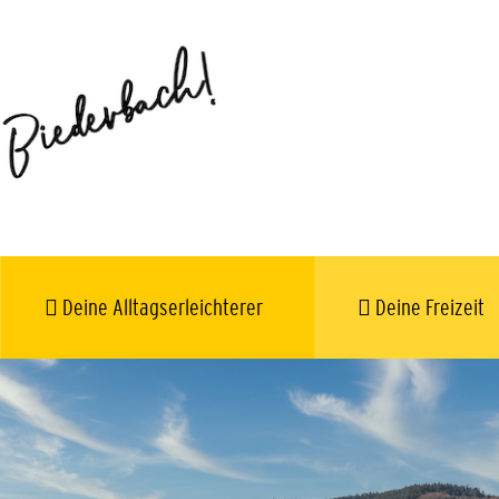
Deine Alltagserleichterer
Deine Freizeit