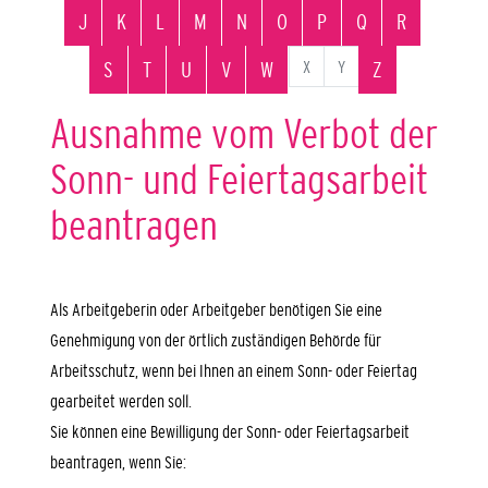
J
K
L
M
N
O
P
Q
R
X
Y
S
T
U
V
W
Z
Ausnahme vom Verbot der
Sonn- und Feiertagsarbeit
beantragen
Als Arbeitgeberin oder Arbeitgeber benötigen Sie eine
Genehmigung von der örtlich zuständigen Behörde für
Arbeitsschutz, wenn bei Ihnen an einem Sonn- oder Feiertag
gearbeitet werden soll.
Sie können eine Bewilligung der Sonn- oder Feiertagsarbeit
beantragen, wenn Sie: