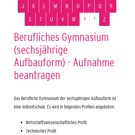
J
K
L
M
N
O
P
Q
R
X
Y
S
T
U
V
W
Z
Berufliches Gymnasium
(sechsjährige
Aufbauform) - Aufnahme
beantragen
Das Berufliche Gymnasium der sechsjährigen Aufbauform ist
eine Vollzeitschule. Es wird in folgenden Profilen angeboten:
Wirtschaftswissenschaftliches Profil
Technisches Profil