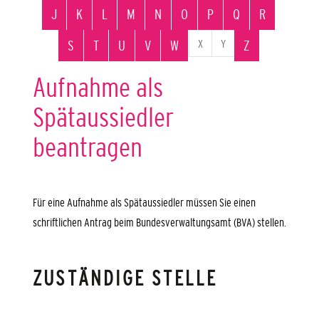
J
K
L
M
N
O
P
Q
R
X
Y
S
T
U
V
W
Z
Aufnahme als
Spätaussiedler
beantragen
Für eine Aufnahme als Spätaussiedler müssen Sie einen
schriftlichen Antrag beim Bundesverwaltungsamt (BVA) stellen.
ZUSTÄNDIGE STELLE