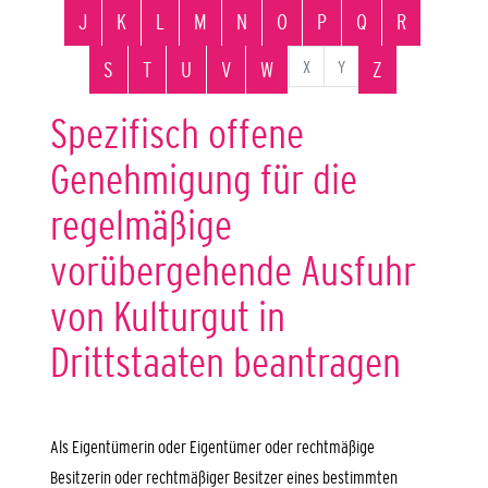
J
K
L
M
N
O
P
Q
R
X
Y
S
T
U
V
W
Z
Spezifisch offene
Genehmigung für die
regelmäßige
vorübergehende Ausfuhr
von Kulturgut in
Drittstaaten beantragen
Als Eigentümerin oder Eigentümer oder rechtmäßige
Besitzerin oder rechtmäßiger Besitzer eines bestimmten