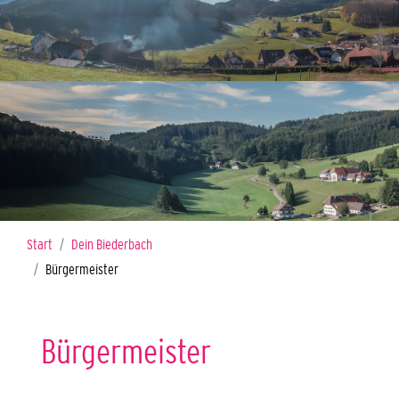
Sie sind hier:
Start
Dein Biederbach
Bürgermeister
Bürgermeister