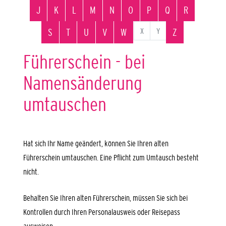
J
K
L
M
N
O
P
Q
R
X
Y
S
T
U
V
W
Z
Führerschein - bei
Namensänderung
umtauschen
Hat sich Ihr Name geändert, können Sie Ihren alten
Führerschein umtauschen. Eine Pflicht zum Umtausch besteht
nicht.
Behalten Sie Ihren alten Führerschein, müssen Sie sich bei
Kontrollen durch Ihren Personalausweis oder Reisepass