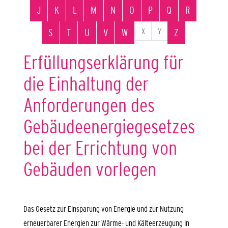
J
K
L
M
N
O
P
Q
R
X
Y
S
T
U
V
W
Z
Erfüllungserklärung für
die Einhaltung der
Anforderungen des
Gebäudeenergiegesetzes
bei der Errichtung von
Gebäuden vorlegen
Das Gesetz zur Einsparung von Energie und zur Nutzung
erneuerbarer Energien zur Wärme- und Kälteerzeugung in