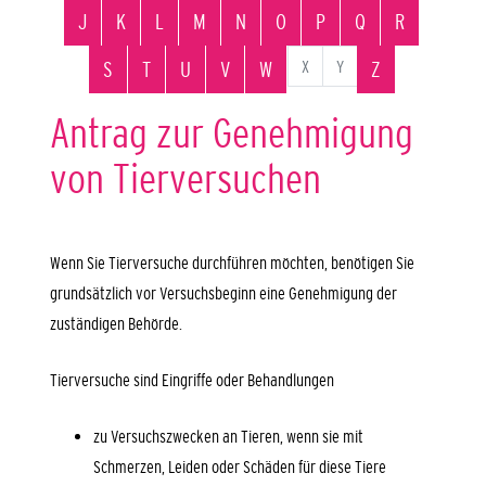
J
K
L
M
N
O
P
Q
R
X
Y
S
T
U
V
W
Z
Antrag zur Genehmigung
von Tierversuchen
Wenn Sie Tierversuche durchführen möchten, benötigen Sie
grundsätzlich vor Versuchsbeginn eine Genehmigung der
zuständigen Behörde.
Tierversuche sind Eingriffe oder Behandlungen
zu Versuchszwecken an Tieren, wenn sie mit
Schmerzen, Leiden oder Schäden für diese Tiere