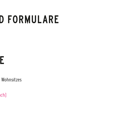
D FORMULARE
E
n Wohnsitzes
ach]