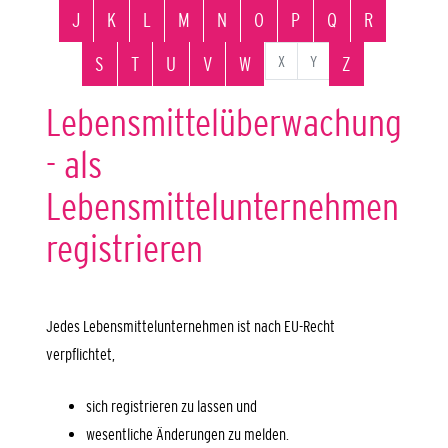
J
K
L
M
N
O
P
Q
R
X
Y
S
T
U
V
W
Z
Lebensmittelüberwachung
- als
Lebensmittelunternehmen
registrieren
Jedes Lebensmittelunternehmen ist nach EU-Recht
verpflichtet,
sich registrieren zu lassen und
wesentliche Änderungen zu melden.