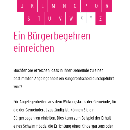
J
K
L
M
N
O
P
Q
R
X
Y
S
T
U
V
W
Z
Ein Bürgerbegehren
einreichen
Möchten Sie erreichen, dass in Ihrer Gemeinde zu einer
bestimmten Angelegenheit ein Bürgerentscheid durchgeführt
wird?
Für Angelegenheiten aus dem Wirkungskreis der Gemeinde, für
die der Gemeinderat zuständig ist, können Sie ein
Bürgerbegehren einleiten. Dies kann zum Beispiel
der Erhalt
eines Schwimmbads, die Errichtung eines Kindergartens oder