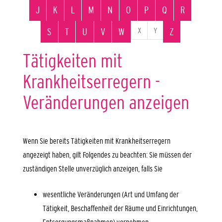
J
K
L
M
N
O
P
Q
R
X
Y
S
T
U
V
W
Z
Tätigkeiten mit
Krankheitserregern -
Veränderungen anzeigen
Wenn Sie bereits Tätigkeiten mit Krankheitserregern
angezeigt haben, gilt Folgendes zu beachten: Sie müssen der
zuständigen Stelle unverzüglich anzeigen, falls Sie
wesentliche Veränderungen (Art und Umfang der
Tätigkeit, Beschaffenheit der Räume und Einrichtungen,