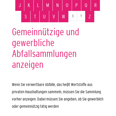
J
K
L
M
N
O
P
Q
R
X
Y
S
T
U
V
W
Z
Gemeinnützige und
gewerbliche
Abfallsammlungen
anzeigen
Wenn Sie verwertbare Abfälle, das heißt Wertstoffe aus
privaten Haushaltungen sammeln, müssen Sie die Sammlung
vorher anzeigen. Dabei müssen Sie angeben, ob Sie gewerblich
oder gemeinnützig tätig werden