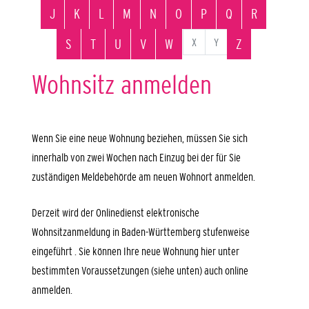
J
K
L
M
N
O
P
Q
R
X
Y
S
T
U
V
W
Z
Wohnsitz anmelden
Wenn Sie eine neue Wohnung beziehen, müssen Sie sich
innerhalb von zwei Wochen nach Einzug bei der für Sie
zuständigen Meldebehörde am neuen Wohnort anmelden.
Derzeit wird der Onlinedienst elektronische
Wohnsitzanmeldung in Baden-Württemberg stufenweise
eingeführt . Sie können Ihre neue Wohnung hier unter
bestimmten Voraussetzungen (siehe unten) auch online
anmelden.